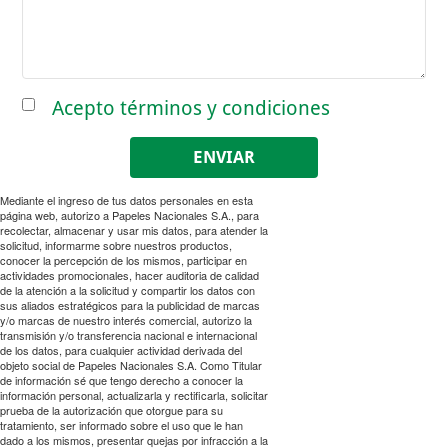
Acepto términos y condiciones
Acepto
ENVIAR
tratamiento
de
Mediante el ingreso de tus datos personales en esta
datos
página web, autorizo a Papeles Nacionales S.A., para
y
recolectar, almacenar y usar mis datos, para atender la
solicitud, informarme sobre nuestros productos,
términos
conocer la percepción de los mismos, participar en
y
actividades promocionales, hacer auditoria de calidad
de la atención a la solicitud y compartir los datos con
condiciones
sus aliados estratégicos para la publicidad de marcas
*
y/o marcas de nuestro interés comercial, autorizo la
transmisión y/o transferencia nacional e internacional
de los datos, para cualquier actividad derivada del
objeto social de Papeles Nacionales S.A. Como Titular
de información sé que tengo derecho a conocer la
información personal, actualizarla y rectificarla, solicitar
prueba de la autorización que otorgue para su
tratamiento, ser informado sobre el uso que le han
dado a los mismos, presentar quejas por infracción a la