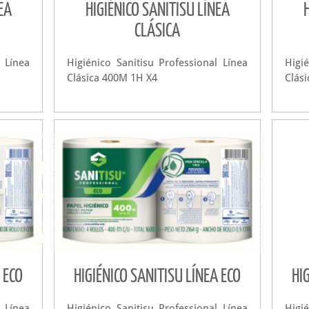
EA
HIGIÉNICO SANITISU LÍNEA
CLÁSICA
l Línea
Higiénico Sanitisu Professional Línea
Higi
Clásica 400M 1H X4
Clás
 ECO
HIGIÉNICO SANITISU LÍNEA ECO
HI
l Línea
Higiénico Sanitisu Professional Línea
Higi