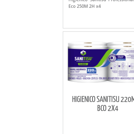
Eco 250M 2H x4
HIGIENICO SANITISU 220
BCO 2X4