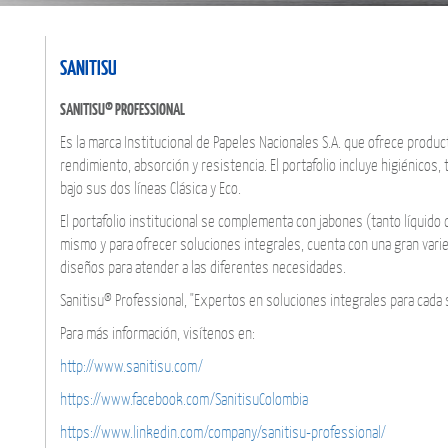
SANITISU
SANITISU® PROFESSIONAL
Es la marca Institucional de Papeles Nacionales S.A. que ofrece produc
rendimiento, absorción y resistencia. El portafolio incluye higiénicos, to
bajo sus dos líneas Clásica y Eco.
El portafolio institucional se complementa con jabones (tanto líquido 
mismo y para ofrecer soluciones integrales, cuenta con una gran vari
diseños para atender a las diferentes necesidades.
Sanitisu® Professional, "Expertos en soluciones integrales para cada 
Para más información, visítenos en:
http://www.sanitisu.com/
https://www.facebook.com/SanitisuColombia
https://www.linkedin.com/company/sanitisu-professional/