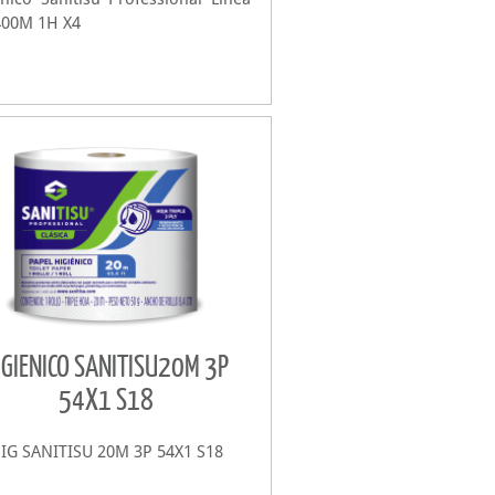
400M 1H X4
IGIENICO SANITISU20M 3P
54X1 S18
IG SANITISU 20M 3P 54X1 S18