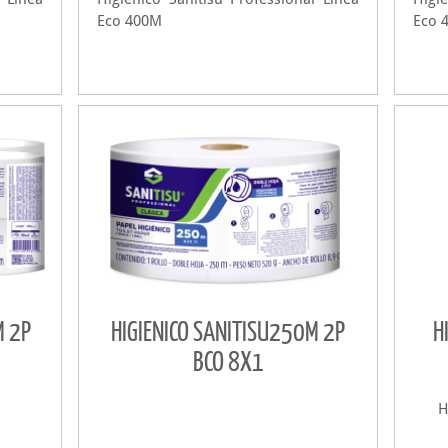
Eco 400M
Eco 
M 2P
HIGIENICO SANITISU250M 2P
H
BCO 8X1
H